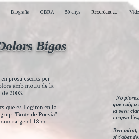
Biografia
OBRA
50 anys
Recordant a...
Víd
Dolors Bigas
 en prosa escrits per
olors amb motiu de la
l de 2003.
"No plorés
que vaig a 
s que es llegiren en la
la seva cl
 grup "Brots de Poesia"
i copso l'e
homenatge el 18 de
Ben mirat, 
si t'abando