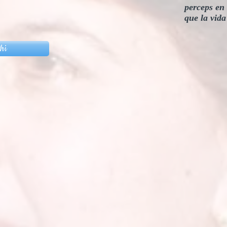
perceps en 
que la vida
Dolo
hi