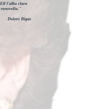
Ell l'alba clara
 renovella."
rs Bigas