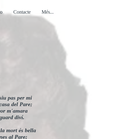
eo
Contacte
Més...
siu pas per mi
casa del Pare;
aror m'amara
sguard diví.
la mort és bella
nes al Pare;