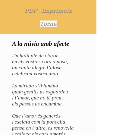
PDF - Imprimeix
Torna
A la núvia amb afecte
Un hàlit ple de claror
en els vostres cors reposa,
on canta alegre l’alosa
celebrant vostra unió.
La mirada s’il·lumina
quan gentils us esguardeu
i l’amor, que no té preu,
els passos us encamina.
Que l’amor és generós
i esclata com la poncella,
pensa en l’altre, es renovella
i enllaça els cors amorós.