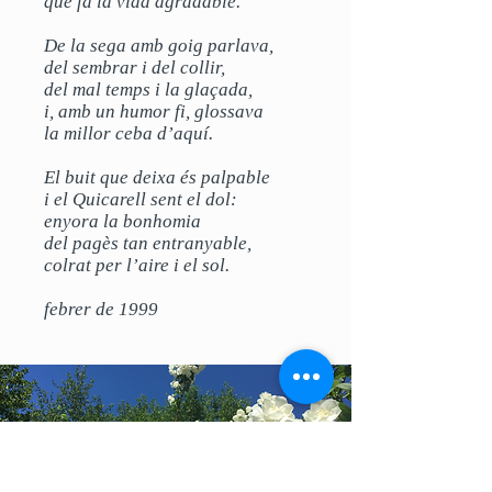
que fa la vida agradable.
De la sega amb goig parlava,
del sembrar i del collir,
del mal temps i la glaçada,
i, amb un humor fi, glossava
la millor ceba d’aquí.
El buit que deixa és palpable
i el Quicarell sent el dol:
enyora la bonhomia
del pagès tan entranyable,
colrat per l’aire i el sol.
febrer de 1999